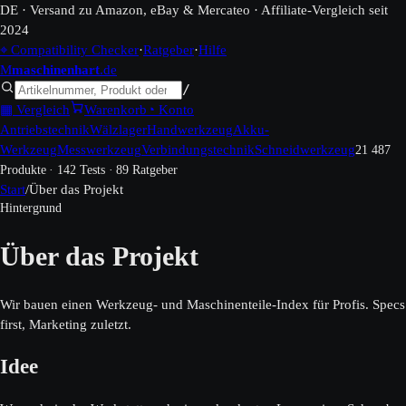
DE · Versand zu Amazon, eBay & Mercateo · Affiliate-Vergleich seit
2024
⌖ Compatibility Checker
·
Ratgeber
·
Hilfe
M
maschinen
hart
.de
/
▦ Vergleich
Warenkorb
◔ Konto
Antriebstechnik
Wälzlager
Handwerkzeug
Akku-
Werkzeug
Messwerkzeug
Verbindungstechnik
Schneidwerkzeug
21 487
Produkte · 142 Tests · 89 Ratgeber
Start
/
Über das Projekt
Hintergrund
Über das Projekt
Wir bauen einen Werkzeug- und Maschinenteile-Index für Profis. Specs
first, Marketing zuletzt.
Idee