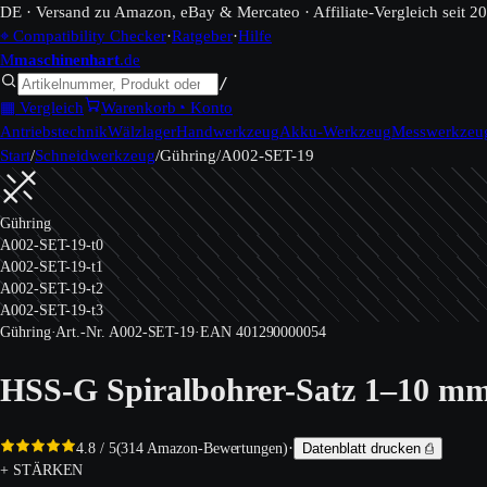
DE · Versand zu Amazon, eBay & Mercateo · Affiliate-Vergleich seit 2
⌖ Compatibility Checker
·
Ratgeber
·
Hilfe
M
maschinen
hart
.de
/
▦ Vergleich
Warenkorb
◔ Konto
Antriebstechnik
Wälzlager
Handwerkzeug
Akku-Werkzeug
Messwerkzeu
Start
/
Schneidwerkzeug
/
Gühring
/
A002-SET-19
Gühring
A002-SET-19-t0
A002-SET-19-t1
A002-SET-19-t2
A002-SET-19-t3
Gühring
·
Art.-Nr.
A002-SET-19
·
EAN
401290000054
HSS-G Spiralbohrer-Satz 1–10 mm,
·
4.8
/ 5
(
314
Amazon-Bewertungen)
Datenblatt drucken ⎙
+ STÄRKEN