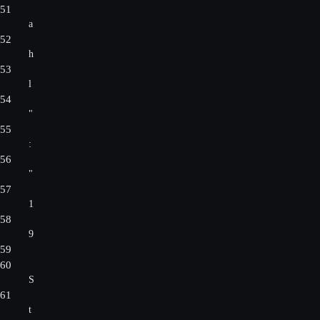
51
a
52
h
53
l
54
"
55
:
56
"
57
1
58
9
59
60
S
61
t