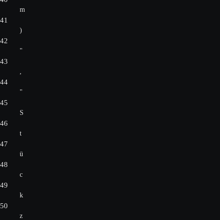
m
41
)
42
"
43
,
44
"
45
S
46
t
47
ü
48
c
49
k
50
z