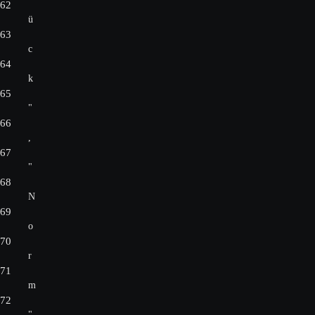
62
ü
63
c
64
k
65
"
66
,
67
"
68
N
69
o
70
r
71
m
72
"