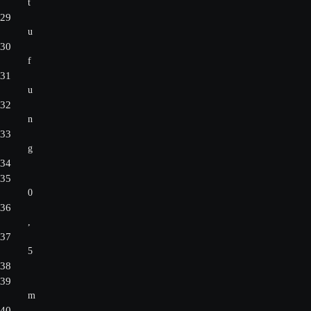
t
29
u
30
f
31
u
32
n
33
g
34
35
0
36
,
37
5
38
39
m
40