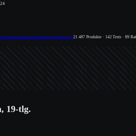
024
g
Verbindungstechnik
Schneidwerkzeug
21 487 Produkte · 142 Tests · 89 Ra
 19-tlg.