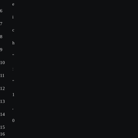
e
6
i
7
c
8
h
9
"
10
:
11
"
12
1
13
,
14
0
15
16