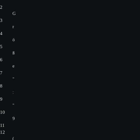
"
2
G
3
r
4
ö
5
ß
6
e
7
"
8
:
9
"
10
9
11
12
(