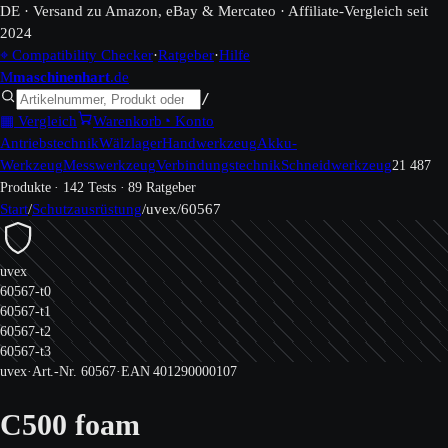
DE · Versand zu Amazon, eBay & Mercateo · Affiliate-Vergleich seit
2024
⌖ Compatibility Checker
·
Ratgeber
·
Hilfe
M
maschinen
hart
.de
/
▦ Vergleich
Warenkorb
◔ Konto
Antriebstechnik
Wälzlager
Handwerkzeug
Akku-
Werkzeug
Messwerkzeug
Verbindungstechnik
Schneidwerkzeug
21 487
Produkte · 142 Tests · 89 Ratgeber
Start
/
Schutzausrüstung
/
uvex
/
60567
uvex
60567-t0
60567-t1
60567-t2
60567-t3
uvex
·
Art.-Nr.
60567
·
EAN
401290000107
C500 foam