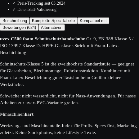
✓ Preis-Tracking seit 03.2024
✓ Datenblatt-Validierung
Beschreibung
Komplette Spec-Tabelle
Kompatibel mit
Bewertungen (624)
Alternativen
uvex C500 foam Schnittschutzhandschuhe
Gr. 9, EN 388 Klasse 5 /
ISO 13997 Klasse D. HPPE-Glasfaser-Strick mit Foam-Latex-
Beschichtung.
Schnittschutz-Klasse 5 ist die zweithöchste Standardstufe — geeignet
für Glasarbeiten, Blechmontage, Rohrkonstruktion. Kombiniert mit
Foam-Latex-Beschichtung guter Tastsinn beim Greifen kleiner
Werkstücke.
Schwäche: nicht wasserdicht, nicht für Nass-Anwendungen. Für nasse
Arbeiten zur uvex-PVC-Variante greifen.
M
maschinen
hart
Werkzeug- und Maschinenteile-Index für Profis. Specs first, Marketing
zuletzt. Keine Stockphotos, keine Lifestyle-Texte.