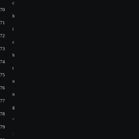
c
70
h
71
i
72
c
73
h
74
t
75
u
76
n
77
g
78
"
79
: