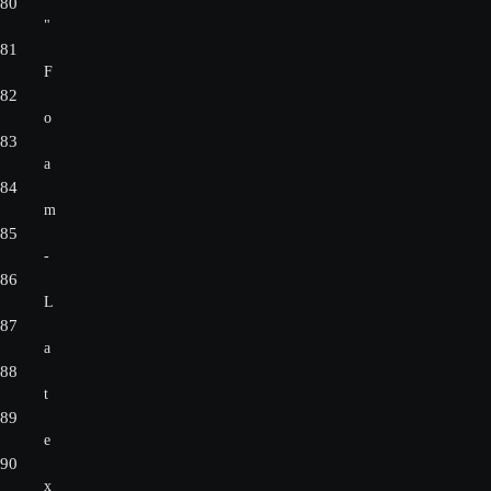
80
"
81
F
82
o
83
a
84
m
85
-
86
L
87
a
88
t
89
e
90
x