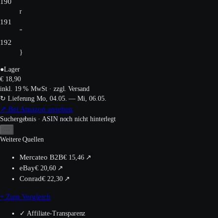
190
r
191
"
192
}
●
Lager
€
18,90
inkl. 19 % MwSt · zzgl. Versand
↻ Lieferung Mo, 04.05. — Mi, 06.05.
↗
Bei Amazon ansehen
Suchergebnis · ASIN noch nicht hinterlegt
···
Weitere Quellen
Mercateo B2B
€
15,46
↗
eBay
€
20,60
↗
Conrad
€
22,30
↗
+ Zum Vergleich
✓ Affiliate-Transparenz